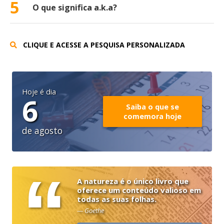
5
O que significa a.k.a?
CLIQUE E ACESSE A PESQUISA PERSONALIZADA
Hoje é dia
6
Saiba o que se
comemora hoje
de agosto
“
A natureza é o único livro que
oferece um conteúdo valioso em
todas as suas folhas.
— Goethe