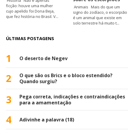
História Não é apenas
ficção: houve uma mulher
Animais Mais do que um
cujo apelido foi Dona Beja,
signo do zodíaco, o escorpião
que fez história no Brasil. V...
é um animal que existe em
solo terrestre há muito t...
ÚLTIMAS POSTAGENS
1
O deserto de Negev
2
O que são os Brics e o bloco estendido?
Quando surgiu?
3
Pega correta, indicações e contraindicações
para a amamentação
4
Adivinhe a palavra (18)