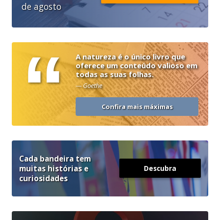
de agosto
“
A natureza é o único livro que
oferece um conteúdo valioso em
todas as suas folhas.
— Goethe
Confira mais máximas
Cada bandeira tem
muitas histórias e
Descubra
curiosidades