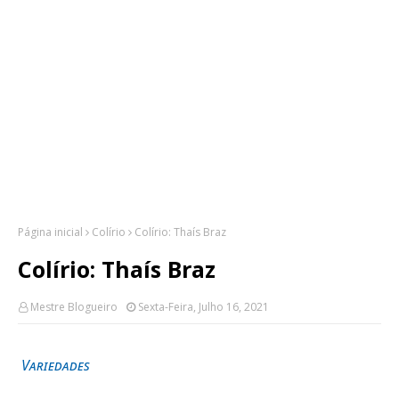
Página inicial
Colírio
Colírio: Thaís Braz
Colírio: Thaís Braz
Mestre Blogueiro
Sexta-Feira, Julho 16, 2021
Variedades