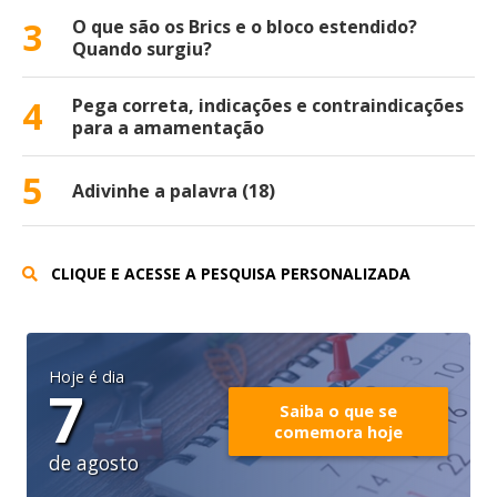
3
O que são os Brics e o bloco estendido?
Quando surgiu?
4
Pega correta, indicações e contraindicações
para a amamentação
5
Adivinhe a palavra (18)
CLIQUE E ACESSE A PESQUISA PERSONALIZADA
Hoje é dia
7
Saiba o que se
comemora hoje
de agosto