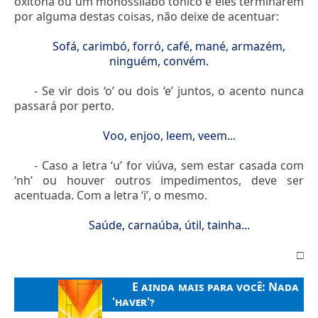
oxítona ou um monossílabo tônico e eles terminarem
por alguma destas coisas, não deixe de acentuar:
Sofá, carimbó, forró, café, mané, armazém,
ninguém, convém.
- Se vir dois ‘o’ ou dois ‘e’ juntos, o acento nunca
passará por perto.
Voo, enjoo, leem, veem...
- Caso a letra ‘u’ for viúva, sem estar casada com
‘nh’ ou houver outros impedimentos, deve ser
acentuada. Com a letra ‘i’, o mesmo.
Saúde, carnaúba, útil, tainha...
□
E ainda mais para você:
Nada
'haver'?