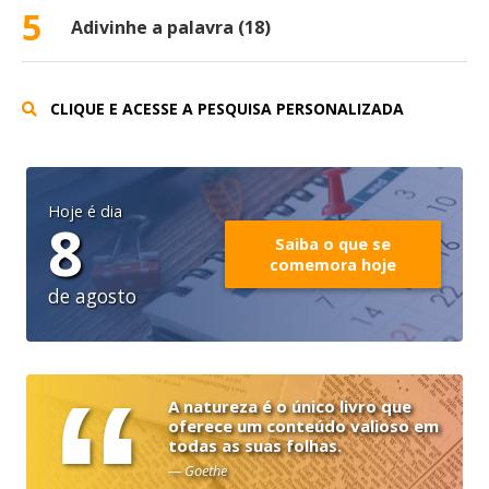
5
Adivinhe a palavra (18)
CLIQUE E ACESSE A PESQUISA PERSONALIZADA
Hoje é dia
8
Saiba o que se
comemora hoje
de agosto
“
A natureza é o único livro que
oferece um conteúdo valioso em
todas as suas folhas.
— Goethe