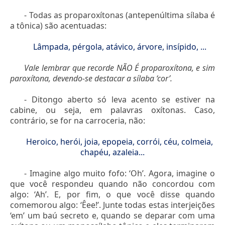
- Todas as proparoxítonas (antepenúltima sílaba é
a tônica) são acentuadas:
Lâmpada, pérgola, atávico, árvore, insípido, ...
Vale lembrar que recorde NÃO É proparoxítona, e sim
paroxítona, devendo-se destacar a sílaba ‘cor’.
- Ditongo aberto só leva acento se estiver na
cabine, ou seja, em palavras oxítonas. Caso,
contrário, se for na carroceria, não:
Heroico, herói, joia, epopeia, corrói, céu, colmeia,
chapéu, azaleia...
- Imagine algo muito fofo: ‘Oh’. Agora, imagine o
que você respondeu quando não concordou com
algo: ‘Ah’. E, por fim, o que você disse quando
comemorou algo: ‘Êee!’. Junte todas estas interjeições
‘em’ um baú secreto e, quando se deparar com uma