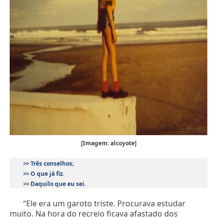
[Imagem: alcoyote]
>>
Três conselhos
;
>>
O que já fiz.
>>
Daquilo que eu sei
.
“Ele era um garoto triste. Procurava estudar
muito. Na hora do recreio ficava afastado dos