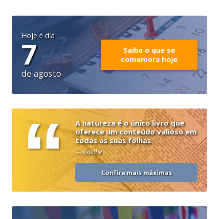
Hoje é dia
7
Saiba o que se
comemora hoje
de agosto
“
A natureza é o único livro que
oferece um conteúdo valioso em
todas as suas folhas.
— Goethe
Confira mais máximas