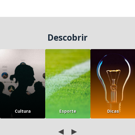
Descobrir
Cultura
Esporte
Dicas
◀
▶