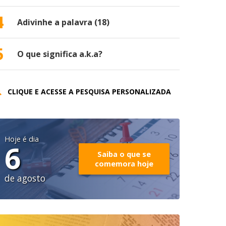
4
Adivinhe a palavra (18)
5
O que significa a.k.a?
CLIQUE E ACESSE A PESQUISA PERSONALIZADA
Hoje é dia
6
Saiba o que se
comemora hoje
de agosto