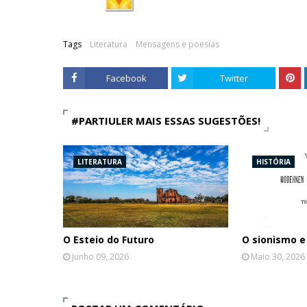
Tags
Literatura
Mensagens e poesias
Facebook
Twitter
#PARTIULER MAIS ESSAS SUGESTÕES!
LITERATURA
HISTÓRIA
O Esteio do Futuro
O sionismo e
Junho 09, 2026
Maio 30, 2026