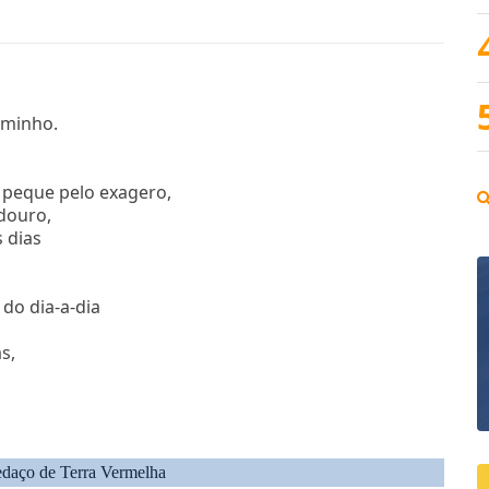
aminho.
peque pelo exagero,
douro,
 dias
do dia-a-dia
s,
daço de Terra Vermelha