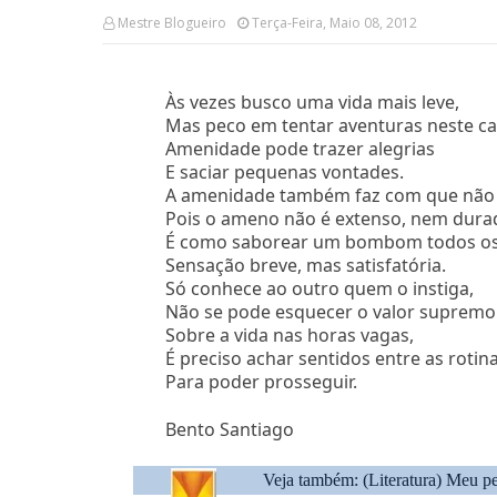
Mestre Blogueiro
Terça-Feira, Maio 08, 2012
Às vezes busco uma vida mais leve,
Mas peco em tentar aventuras neste c
Amenidade pode trazer alegrias
E saciar pequenas vontades.
A amenidade também faz com que não 
Pois o ameno não é extenso, nem dura
É como saborear um bombom todos os
Sensação breve, mas satisfatória.
Só conhece ao outro quem o instiga,
Não se pode esquecer o valor supremo 
Sobre a vida nas horas vagas,
É preciso achar sentidos entre as rotina
Para poder prosseguir.
Bento Santiago
Veja também: (Literatura)
Meu pe