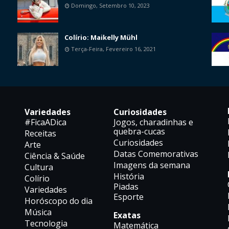
Domingo, Setembro 10, 2023
Colírio: Maikelly Mühl
Terça-Feira, Fevereiro 16, 2021
Variedades
Curiosidades
#FicaADica
Jogos, charadinhas e
quebra-cucas
Receitas
Curiosidades
Arte
Datas Comemorativas
Ciência & Saúde
Imagens da semana
Cultura
História
Colírio
Piadas
Variedades
Esporte
Horóscopo do dia
Música
Exatas
Tecnologia
Matemática