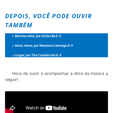
DEPOIS, VOCÊ PODE OUVIR
TAMBÉM
Menina solta, por Giulia Be
🎵🎶
»
Amor, Amor, por Wanessa Camargo
🎵🎶
»
Linger, por The Cranberries
🎵🎶
»
Hora de ouvir e acompanhar a letra da música a
seguir!