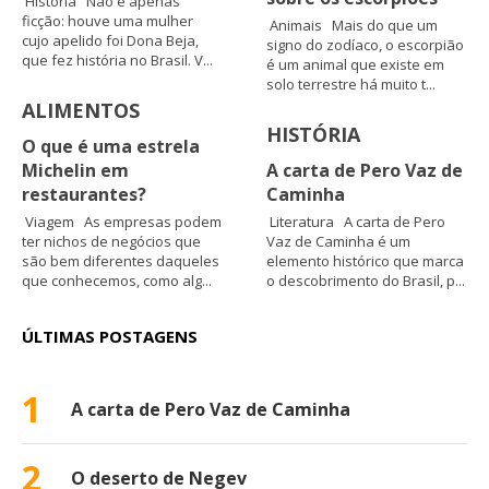
História Não é apenas
ficção: houve uma mulher
Animais Mais do que um
cujo apelido foi Dona Beja,
signo do zodíaco, o escorpião
que fez história no Brasil. V...
é um animal que existe em
solo terrestre há muito t...
ALIMENTOS
HISTÓRIA
O que é uma estrela
Michelin em
A carta de Pero Vaz de
restaurantes?
Caminha
Viagem As empresas podem
Literatura A carta de Pero
ter nichos de negócios que
Vaz de Caminha é um
são bem diferentes daqueles
elemento histórico que marca
que conhecemos, como alg...
o descobrimento do Brasil, p...
ÚLTIMAS POSTAGENS
1
A carta de Pero Vaz de Caminha
2
O deserto de Negev