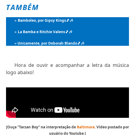
TAMBÉM
Bamboleo, por Gipsy Kings
🎵🎶
»
La Bamba e Ritchie Valens
🎵🎶
»
Unicamente, por Deborah Blando
🎵🎶
»
Hora de ouvir e acompanhar a letra da música
logo abaixo!
[Ouça “Tarzan Boy” na interpretação de
Baltimora
. Vídeo postado por
usuário do Youtube.]