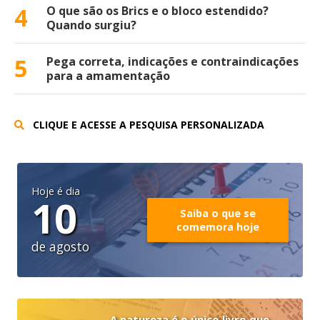
4
O que são os Brics e o bloco estendido?
Quando surgiu?
5
Pega correta, indicações e contraindicações
para a amamentação
CLIQUE E ACESSE A PESQUISA PERSONALIZADA
Hoje é dia
10
Saiba o que se
comemora hoje
de agosto
A natureza é o único livro que