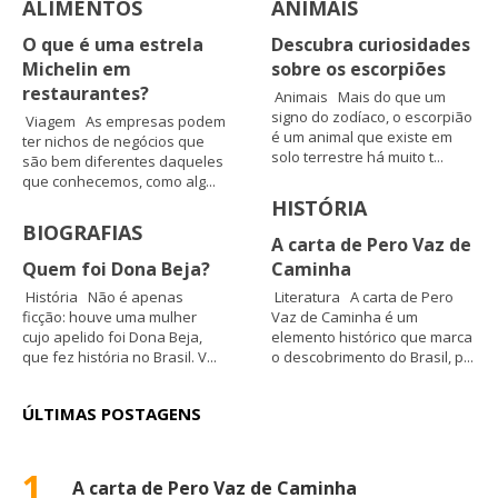
ALIMENTOS
ANIMAIS
O que é uma estrela
Descubra curiosidades
Michelin em
sobre os escorpiões
restaurantes?
Animais Mais do que um
signo do zodíaco, o escorpião
Viagem As empresas podem
é um animal que existe em
ter nichos de negócios que
solo terrestre há muito t...
são bem diferentes daqueles
que conhecemos, como alg...
HISTÓRIA
BIOGRAFIAS
A carta de Pero Vaz de
Quem foi Dona Beja?
Caminha
História Não é apenas
Literatura A carta de Pero
ficção: houve uma mulher
Vaz de Caminha é um
cujo apelido foi Dona Beja,
elemento histórico que marca
que fez história no Brasil. V...
o descobrimento do Brasil, p...
ÚLTIMAS POSTAGENS
1
A carta de Pero Vaz de Caminha