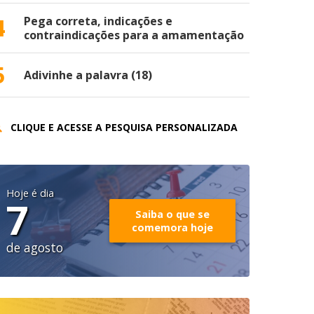
4
Pega correta, indicações e
contraindicações para a amamentação
5
Adivinhe a palavra (18)
CLIQUE E ACESSE A PESQUISA PERSONALIZADA
Hoje é dia
7
Saiba o que se
comemora hoje
de agosto