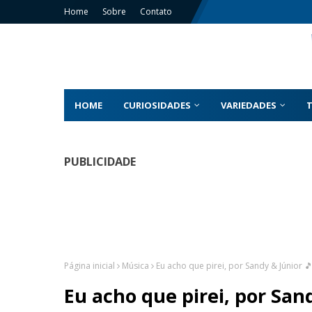
Home
Sobre
Contato
HOME
CURIOSIDADES
VARIEDADES
PUBLICIDADE
Página inicial
Música
Eu acho que pirei, por Sandy & Júnior 
Eu acho que pirei, por San