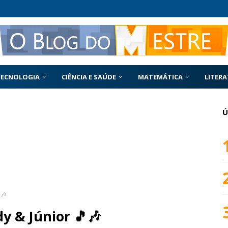
TECNOLOGIA
CIÊNCIA E SAÚDE
MATEMÁTICA
LITER
Ú
🎶
dy & Júnior 🎵🎶