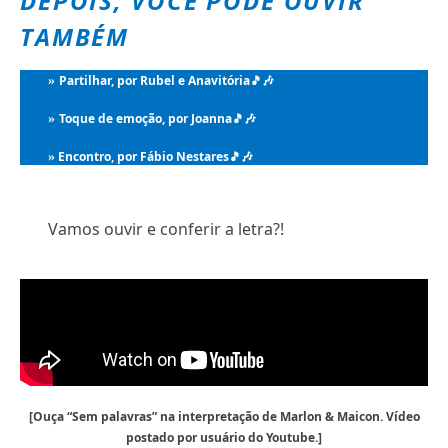
DEPOIS, VOCÊ PODE OUVIR
TAMBÉM
Partilhar, por Rubel e Anavitória
🎵🎶
»
Toque de emoção, por Joanna
🎵🎶
»
Encontro, por Fábio Nestares
🎵🎶
»
Vamos ouvir e conferir a letra?!
[Ouça “Sem palavras” na interpretação de Marlon & Maicon. Vídeo
postado por usuário do Youtube.]