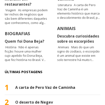
restaurantes?
Literatura A carta de Pero
Vaz de Caminha é um
Viagem As empresas podem
elemento histórico que marca
ter nichos de negócios que
o descobrimento do Brasil, p...
são bem diferentes daqueles
que conhecemos, como alg...
ANIMAIS
BIOGRAFIAS
Descubra curiosidades
Quem foi Dona Beja?
sobre os escorpiões
História Não é apenas
Animais Mais do que um
ficção: houve uma mulher
signo do zodíaco, o escorpião
cujo apelido foi Dona Beja,
é um animal que existe em
que fez história no Brasil. V...
solo terrestre há muito t...
ÚLTIMAS POSTAGENS
1
A carta de Pero Vaz de Caminha
2
O deserto de Negev