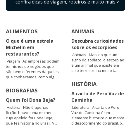
confira dicas de viagem, roteiros e muito mais >
ALIMENTOS
ANIMAIS
O que é uma estrela
Descubra curiosidades
Michelin em
sobre os escorpiões
restaurantes?
Animais Mais do que um
signo do zodíaco, o escorpião
Viagem As empresas podem
é um animal que existe em
ter nichos de negócios que
solo terrestre há muito t...
são bem diferentes daqueles
que conhecemos, como alg...
HISTÓRIA
BIOGRAFIAS
A carta de Pero Vaz de
Quem foi Dona Beja?
Caminha
História Não é apenas
Literatura A carta de Pero
ficção: houve uma mulher
Vaz de Caminha é um
cujo apelido foi Dona Beja,
elemento histórico que marca
que fez história no Brasil. V...
o descobrimento do Brasil, p...