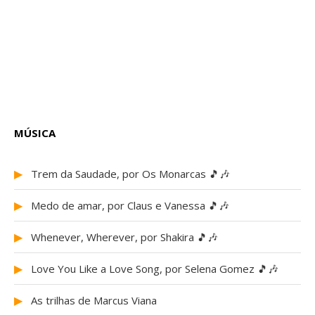
MÚSICA
▶
Trem da Saudade, por Os Monarcas 🎵🎶
▶
Medo de amar, por Claus e Vanessa 🎵🎶
▶
Whenever, Wherever, por Shakira 🎵🎶
▶
Love You Like a Love Song, por Selena Gomez 🎵🎶
▶
As trilhas de Marcus Viana