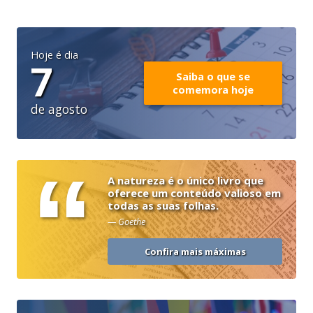
Hoje é dia
7
Saiba o que se
comemora hoje
de agosto
“
A natureza é o único livro que
oferece um conteúdo valioso em
todas as suas folhas.
— Goethe
Confira mais máximas