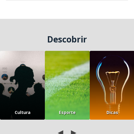
Descobrir
Cultura
Esporte
Dicas
◀
▶