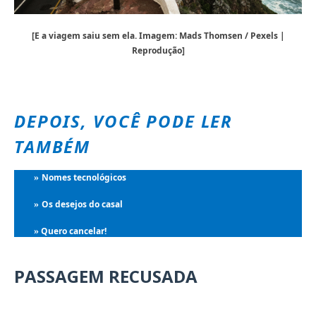
[E a viagem saiu sem ela. Imagem: Mads Thomsen / Pexels |
Reprodução]
DEPOIS, VOCÊ PODE LER
TAMBÉM
Nomes tecnológicos
»
Os desejos do casal
»
Quero cancelar!
»
PASSAGEM RECUSADA