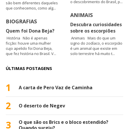
o descobrimento do Brasil, p...
são bem diferentes daqueles
que conhecemos, como alg...
ANIMAIS
BIOGRAFIAS
Descubra curiosidades
Quem foi Dona Beja?
sobre os escorpiões
História Não é apenas
Animais Mais do que um
ficção: houve uma mulher
signo do zodíaco, o escorpião
cujo apelido foi Dona Beja,
é um animal que existe em
que fez história no Brasil. V...
solo terrestre há muito t...
ÚLTIMAS POSTAGENS
1
A carta de Pero Vaz de Caminha
2
O deserto de Negev
3
O que são os Brics e o bloco estendido?
Quando surgiu?