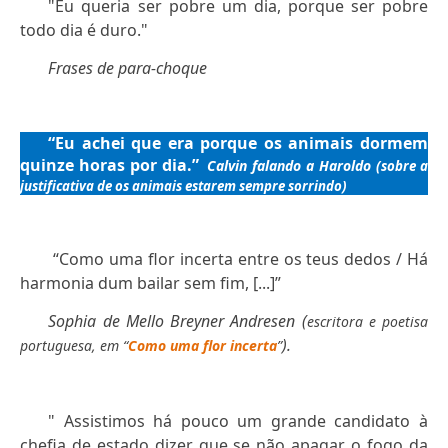
"Eu queria ser pobre um dia, porque ser pobre
todo dia é duro."
Frases de para-choque
“
Eu achei que era porque os animais dormem
quinze horas por dia
.”
Calvin falando a Haroldo
(sobre a
justificativa de os animais estarem sempre sorrindo)
“Como uma flor incerta entre os teus dedos / Há
harmonia dum bailar sem fim, [...]”
Sophia de Mello Breyner Andresen (
escritora e poetisa
).
portuguesa, em “
Como uma flor incerta
”
"
Assistimos há pouco um grande candidato à
chefia de estado dizer que se não apagar o fogo da