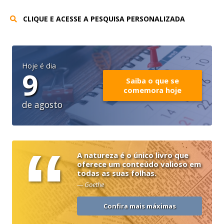
CLIQUE E ACESSE A PESQUISA PERSONALIZADA
Hoje é dia
9
Saiba o que se
comemora hoje
de agosto
“
A natureza é o único livro que
oferece um conteúdo valioso em
todas as suas folhas.
— Goethe
Confira mais máximas