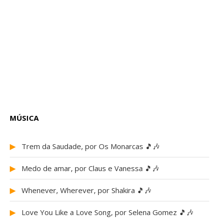
MÚSICA
▶
Trem da Saudade, por Os Monarcas 🎵🎶
▶
Medo de amar, por Claus e Vanessa 🎵🎶
▶
Whenever, Wherever, por Shakira 🎵🎶
▶
Love You Like a Love Song, por Selena Gomez 🎵🎶