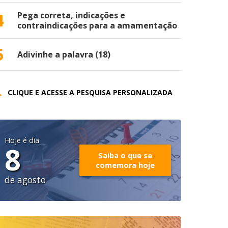
4
Pega correta, indicações e
contraindicações para a amamentação
5
Adivinhe a palavra (18)
CLIQUE E ACESSE A PESQUISA PERSONALIZADA
Hoje é dia
8
Saiba o que se
comemora hoje
de agosto