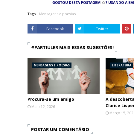
☺
GOSTOU DESTA POSTAGEM
? USANDO A BA
Tags
Mensagens e poesias
Facebook
Twitter
#PARTIULER MAIS ESSAS SUGESTÕES!
MENSAGENS E POESIAS
LITERATURA
Procura-se um amigo
A descobert
Clarice Lispe
Maio 12, 2026
Março 15, 202
POSTAR UM COMENTÁRIO