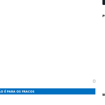
P
□
o é para os fracos
M