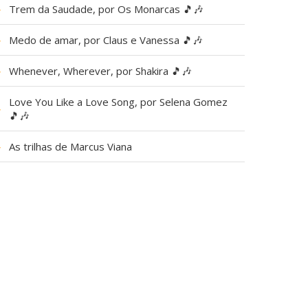
▶
Trem da Saudade, por Os Monarcas 🎵🎶
▶
Medo de amar, por Claus e Vanessa 🎵🎶
▶
Whenever, Wherever, por Shakira 🎵🎶
Love You Like a Love Song, por Selena Gomez
▶
🎵🎶
▶
As trilhas de Marcus Viana