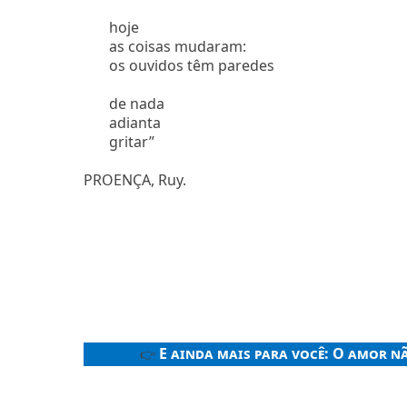
hoje
as coisas mudaram:
os ouvidos têm paredes
de nada
adianta
gritar”
PROENÇA, Ruy.
E ainda mais para você:
O amor nã
👉