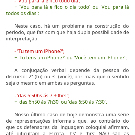
- 'Vou para lá e fico todo dia';
+ 'Vou para lá e fico o dia todo' ou 'Vou para lá
todos os dias';
Neste caso, há um problema na construção do
período, que faz com que haja dupla possibilidade de
interpretação.
- 'Tu tem um iPhone?';
+ 'Tu tens um iPhone?' ou 'Você tem um iPhone?';
A conjugação verbal depende da pessoa do
discurso: 2ª (tu) ou 3º (você), por mais que o sentido
seja o mesmo em ambas as perguntas.
- 'das 6:50hs ás 7:30hrs';
+ 'das 6h50 às 7h30' ou 'das 6:50 às 7:30'.
Nosso último caso de hoje demonstra uma série
de representações informais que, ao contrário do
que os defensores da linguagem coloquial afirmam,
até dificultam a escrita. 'hs' e 'hrs' NÃO são as