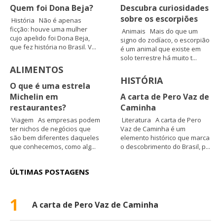
Quem foi Dona Beja?
Descubra curiosidades
sobre os escorpiões
História Não é apenas
ficção: houve uma mulher
Animais Mais do que um
cujo apelido foi Dona Beja,
signo do zodíaco, o escorpião
que fez história no Brasil. V...
é um animal que existe em
solo terrestre há muito t...
ALIMENTOS
HISTÓRIA
O que é uma estrela
Michelin em
A carta de Pero Vaz de
restaurantes?
Caminha
Viagem As empresas podem
Literatura A carta de Pero
ter nichos de negócios que
Vaz de Caminha é um
são bem diferentes daqueles
elemento histórico que marca
que conhecemos, como alg...
o descobrimento do Brasil, p...
ÚLTIMAS POSTAGENS
1
A carta de Pero Vaz de Caminha