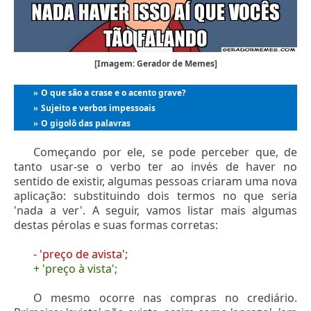
[Imagem: Gerador de Memes]
O que são a crase e o acento grave?
»
Sujeito e verbos impessoais
»
O gigolô das palavras
»
Começando por ele, se pode perceber que, de
tanto usar-se o verbo ter ao invés de haver no
sentido de existir, algumas pessoas criaram uma nova
aplicação: substituindo dois termos no que seria
'nada a ver'. A seguir, vamos listar mais algumas
destas pérolas e suas formas corretas:
- 'preço de avista';
+ 'preço à vista';
O mesmo ocorre nas compras no crediário.