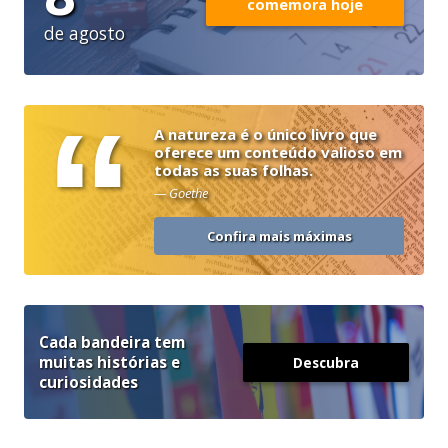
comemora hoje
de agosto
“
A natureza é o único livro que
oferece um conteúdo valioso em
todas as suas folhas.
— Goethe
Confira mais máximas
Cada bandeira tem
muitas histórias e
Descubra
curiosidades