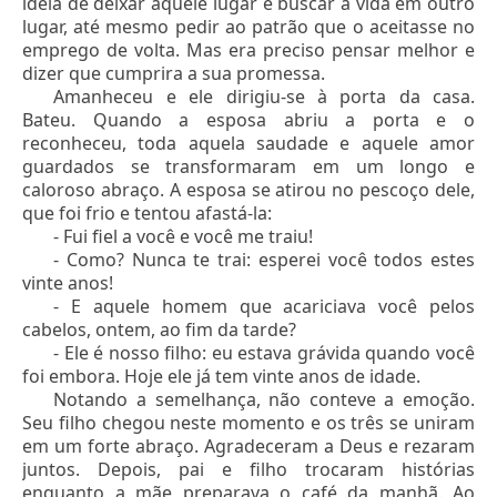
ideia de deixar aquele lugar e buscar a vida em outro
lugar, até mesmo pedir ao patrão que o aceitasse no
emprego de volta. Mas era preciso pensar melhor e
dizer que cumprira a sua promessa.
Amanheceu e ele dirigiu-se à porta da casa.
Bateu. Quando a esposa abriu a porta e o
reconheceu, toda aquela saudade e aquele amor
guardados se transformaram em um longo e
caloroso abraço. A esposa se atirou no pescoço dele,
que foi frio e tentou afastá-la:
- Fui fiel a você e você me traiu!
- Como? Nunca te trai: esperei você todos estes
vinte anos!
- E aquele homem que acariciava você pelos
cabelos, ontem, ao fim da tarde?
- Ele é nosso filho: eu estava grávida quando você
foi embora. Hoje ele já tem vinte anos de idade.
Notando a semelhança, não conteve a emoção.
Seu filho chegou neste momento e os três se uniram
em um forte abraço. Agradeceram a Deus e rezaram
juntos. Depois, pai e filho trocaram histórias
enquanto a mãe preparava o café da manhã. Ao