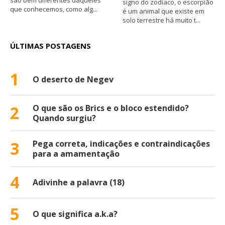
são bem diferentes daqueles
signo do zodíaco, o escorpião
que conhecemos, como alg...
é um animal que existe em
solo terrestre há muito t...
ÚLTIMAS POSTAGENS
1
O deserto de Negev
2
O que são os Brics e o bloco estendido?
Quando surgiu?
3
Pega correta, indicações e contraindicações
para a amamentação
4
Adivinhe a palavra (18)
5
O que significa a.k.a?