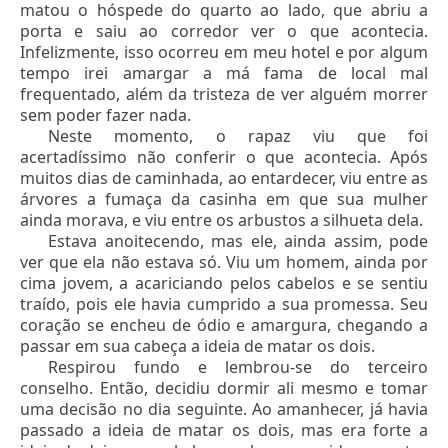
matou o hóspede do quarto ao lado, que abriu a
porta e saiu ao corredor ver o que acontecia.
Infelizmente, isso ocorreu em meu hotel e por algum
tempo irei amargar a má fama de local mal
frequentado, além da tristeza de ver alguém morrer
sem poder fazer nada.
Neste momento, o rapaz viu que foi
acertadíssimo não conferir o que acontecia. Após
muitos dias de caminhada, ao entardecer, viu entre as
árvores a fumaça da casinha em que sua mulher
ainda morava, e viu entre os arbustos a silhueta dela.
Estava anoitecendo, mas ele, ainda assim, pode
ver que ela não estava só. Viu um homem, ainda por
cima jovem, a acariciando pelos cabelos e se sentiu
traído, pois ele havia cumprido a sua promessa. Seu
coração se encheu de ódio e amargura, chegando a
passar em sua cabeça a ideia de matar os dois.
Respirou fundo e lembrou-se do terceiro
conselho. Então, decidiu dormir ali mesmo e tomar
uma decisão no dia seguinte. Ao amanhecer, já havia
passado a ideia de matar os dois, mas era forte a