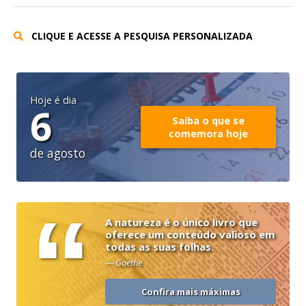
CLIQUE E ACESSE A PESQUISA PERSONALIZADA
Hoje é dia
6
Saiba o que se
comemora hoje
de agosto
“
A natureza é o único livro que
oferece um conteúdo valioso em
todas as suas folhas.
— Goethe
Confira mais máximas