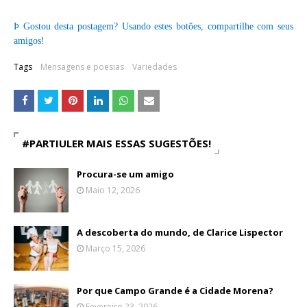
Þ
Gostou desta postagem? Usando estes botões, compartilhe com seus
amigos!
Tags
Mensagens e poesias
Variedades
#PARTIULER MAIS ESSAS SUGESTÕES!
Procura-se um amigo
Maio 12, 2026
A descoberta do mundo, de Clarice Lispector
Março 15, 2026
Por que Campo Grande é a Cidade Morena?
Fevereiro 23, 2026