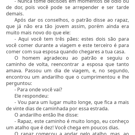
- Nunca tome decisões em momentos de ódio ou
de dor, pois você pode se arrepender e ser tarde
demais.
Após dar os conselhos, o patrão disse ao rapaz,
que já não era tão jovem assim, porém ainda era
muito mais novo do que ele:
- Aqui você tem três pães: estes dois são para
você comer durante a viagem e este terceiro é para
comer com sua esposa quando chegares a tua casa.
O homem agradeceu ao patrão e seguiu o
caminho de volta, reencontrar a esposa que tanto
amava. Passou um dia de viagem, e, no segundo,
encontrou um andarilho que o cumprimentou e lhe
perguntou:
- Para onde você vai?
Ele respondeu:
- Vou para um lugar muito longe, que fica a mais
de vinte dias de caminhada por essa estrada.
O andarilho então lhe disse:
- Rapaz, este caminho é muito longo, eu conheço
um atalho que é dez! Você chega em poucos dias.
O rapaz começou a andar pelo atalho, mas, ao