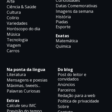
Curiosidades
Arte
Datas Comemorativas
Ciência & Saúde
Imagens da semana
Cultura
História
Colírio
Piadas
Variedades
Esporte
Horóscopo do dia
Música
Exatas
Tecnologia
Matemática
Viagem
Química
Carros
Na ponta da língua
Do blog
Literatura
Post do leitor e
convidados
Mensagens e poesias
Anúncios
Máximas, tweets...
Parceiros
Palavras Curiosas
Redação para a web
Extras
Política de privacidade
Calcule seu IMC
Sobre
Previsão do tempo
Contato