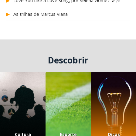
▶
Love You Like a Love Song, por Selena Gomez 🎵🎶
▶
As trilhas de Marcus Viana
Descobrir
Cultura
Esporte
Dicas