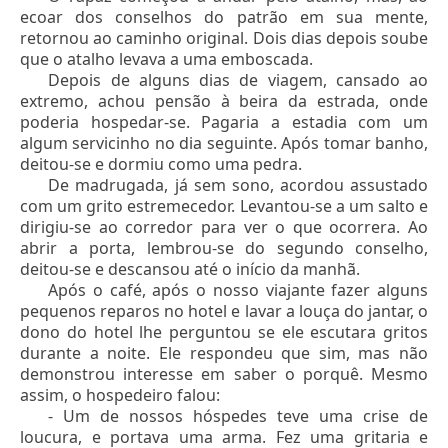
ecoar dos conselhos do patrão em sua mente,
retornou ao caminho original. Dois dias depois soube
que o atalho levava a uma emboscada.
Depois de alguns dias de viagem, cansado ao
extremo, achou pensão à beira da estrada, onde
poderia hospedar-se. Pagaria a estadia com um
algum servicinho no dia seguinte. Após tomar banho,
deitou-se e dormiu como uma pedra.
De madrugada, já sem sono, acordou assustado
com um grito estremecedor. Levantou-se a um salto e
dirigiu-se ao corredor para ver o que ocorrera. Ao
abrir a porta, lembrou-se do segundo conselho,
deitou-se e descansou até o início da manhã.
Após o café, após o nosso viajante fazer alguns
pequenos reparos no hotel e lavar a louça do jantar, o
dono do hotel lhe perguntou se ele escutara gritos
durante a noite. Ele respondeu que sim, mas não
demonstrou interesse em saber o porquê. Mesmo
assim, o hospedeiro falou:
- Um de nossos hóspedes teve uma crise de
loucura, e portava uma arma. Fez uma gritaria e