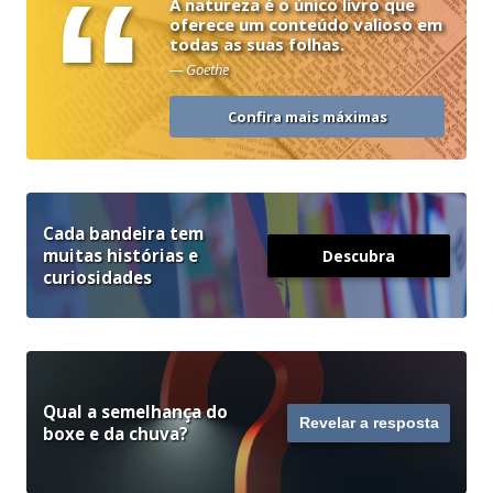
“
A natureza é o único livro que
oferece um conteúdo valioso em
todas as suas folhas.
— Goethe
Confira mais máximas
Cada bandeira tem
muitas histórias e
Descubra
curiosidades
Qual a semelhança do
Revelar a resposta
boxe e da chuva?