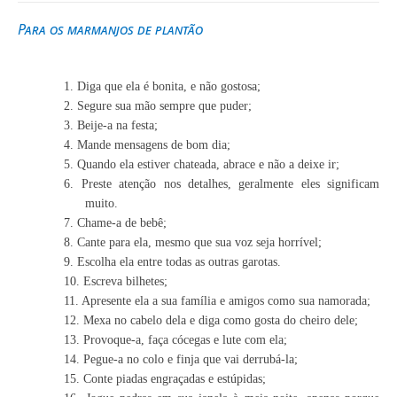
Para os marmanjos de plantão
1. Diga que ela é bonita, e não gostosa;
2. Segure sua mão sempre que puder;
3. Beije-a na festa;
4. Mande mensagens de bom dia;
5. Quando ela estiver chateada, abrace e não a deixe ir;
6. Preste atenção nos detalhes, geralmente eles significam
muito.
7. Chame-a de bebê;
8. Cante para ela, mesmo que sua voz seja horrível;
9. Escolha ela entre todas as outras garotas.
10. Escreva bilhetes;
11. Apresente ela a sua família e amigos como sua namorada;
12. Mexa no cabelo dela e diga como gosta do cheiro dele;
13. Provoque-a, faça cócegas e lute com ela;
14. Pegue-a no colo e finja que vai derrubá-la;
15. Conte piadas engraçadas e estúpidas;