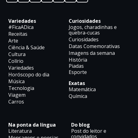
Variedades
Curiosidades
#FicaADica
Jogos, charadinhas e
quebra-cucas
Receitas
Curiosidades
Arte
Datas Comemorativas
Ciência & Saúde
Imagens da semana
Cultura
História
Colírio
Piadas
Variedades
Esporte
Horóscopo do dia
Música
Exatas
Tecnologia
Matemática
Viagem
Química
Carros
Na ponta da língua
Do blog
Literatura
Post do leitor e
convidados
Mensagens e poesias