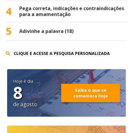
4
Pega correta, indicações e contraindicações
para a amamentação
5
Adivinhe a palavra (18)
CLIQUE E ACESSE A PESQUISA PERSONALIZADA
Hoje é dia
8
Saiba o que se
comemora hoje
de agosto