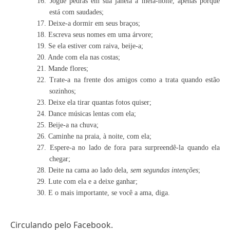
16. Jogue pedras em sua janela à meia-noite, apenas porque
está com saudades;
17. Deixe-a dormir em seus braços;
18. Escreva seus nomes em uma árvore;
19. Se ela estiver com raiva, beije-a;
20. Ande com ela nas costas;
21. Mande flores;
22. Trate-a na frente dos amigos como a trata quando estão
sozinhos;
23. Deixe ela tirar quantas fotos quiser;
24. Dance músicas lentas com ela;
25. Beije-a na chuva;
26. Caminhe na praia, à noite, com ela;
27. Espere-a no lado de fora para surpreendê-la quando ela
chegar;
28. Deite na cama ao lado dela,
sem segundas intenções
;
29. Lute com ela e a deixe ganhar;
30. E o mais importante, se você a ama, diga.
Circulando pelo Facebook.