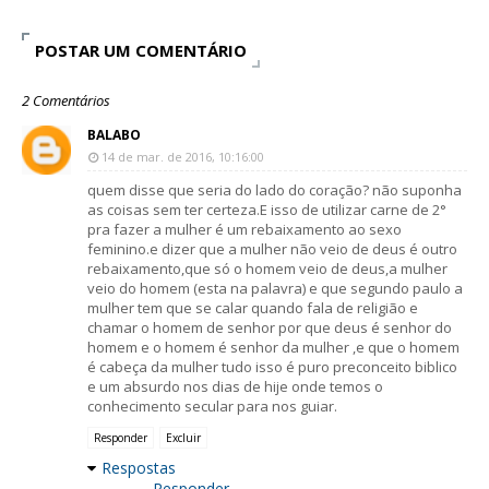
POSTAR UM COMENTÁRIO
2 Comentários
BALABO
14 de mar. de 2016, 10:16:00
quem disse que seria do lado do coração? não suponha
as coisas sem ter certeza.E isso de utilizar carne de 2°
pra fazer a mulher é um rebaixamento ao sexo
feminino.e dizer que a mulher não veio de deus é outro
rebaixamento,que só o homem veio de deus,a mulher
veio do homem (esta na palavra) e que segundo paulo a
mulher tem que se calar quando fala de religião e
chamar o homem de senhor por que deus é senhor do
homem e o homem é senhor da mulher ,e que o homem
é cabeça da mulher tudo isso é puro preconceito biblico
e um absurdo nos dias de hije onde temos o
conhecimento secular para nos guiar.
Responder
Excluir
Respostas
Responder