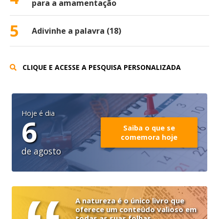
para a amamentação
5
Adivinhe a palavra (18)
CLIQUE E ACESSE A PESQUISA PERSONALIZADA
Hoje é dia
6
Saiba o que se
comemora hoje
de agosto
A natureza é o único livro que
oferece um conteúdo valioso em
todas as suas folhas.