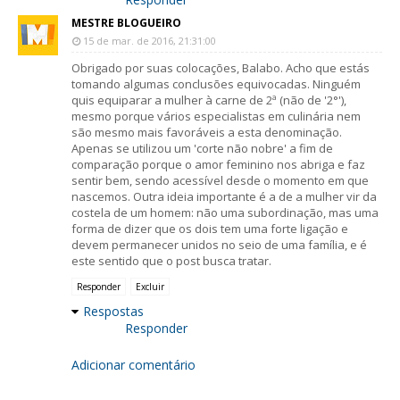
MESTRE BLOGUEIRO
15 de mar. de 2016, 21:31:00
Obrigado por suas colocações, Balabo. Acho que estás
tomando algumas conclusões equivocadas. Ninguém
quis equiparar a mulher à carne de 2ª (não de '2°'),
mesmo porque vários especialistas em culinária nem
são mesmo mais favoráveis a esta denominação.
Apenas se utilizou um 'corte não nobre' a fim de
comparação porque o amor feminino nos abriga e faz
sentir bem, sendo acessível desde o momento em que
nascemos. Outra ideia importante é a de a mulher vir da
costela de um homem: não uma subordinação, mas uma
forma de dizer que os dois tem uma forte ligação e
devem permanecer unidos no seio de uma família, e é
este sentido que o post busca tratar.
Responder
Excluir
Respostas
Responder
Adicionar comentário