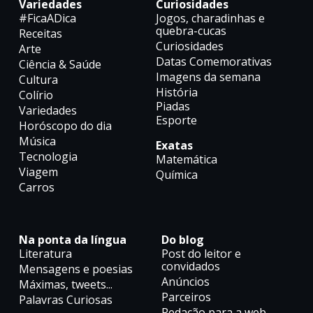
Variedades
Curiosidades
#FicaADica
Jogos, charadinhas e
quebra-cucas
Receitas
Curiosidades
Arte
Datas Comemorativas
Ciência & Saúde
Imagens da semana
Cultura
História
Colírio
Piadas
Variedades
Esporte
Horóscopo do dia
Música
Exatas
Tecnologia
Matemática
Viagem
Química
Carros
Na ponta da língua
Do blog
Literatura
Post do leitor e
convidados
Mensagens e poesias
Anúncios
Máximas, tweets...
Parceiros
Palavras Curiosas
Redação para a web