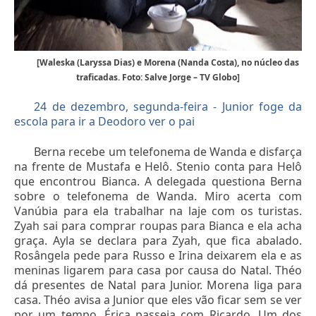
[Waleska (Laryssa Dias) e Morena (Nanda Costa), no núcleo das
traficadas. Foto: Salve Jorge – TV Globo]
24 de dezembro, segunda-feira - Junior foge da
escola para ir a Deodoro ver o pai
Berna recebe um telefonema de Wanda e disfarça
na frente de Mustafa e Helô. Stenio conta para Helô
que encontrou Bianca. A delegada questiona Berna
sobre o telefonema de Wanda. Miro acerta com
Vanúbia para ela trabalhar na laje com os turistas.
Zyah sai para comprar roupas para Bianca e ela acha
graça. Ayla se declara para Zyah, que fica abalado.
Rosângela pede para Russo e Irina deixarem ela e as
meninas ligarem para casa por causa do Natal. Théo
dá presentes de Natal para Junior. Morena liga para
casa. Théo avisa a Junior que eles vão ficar sem se ver
por um tempo. Érica passeia com Ricardo. Um dos