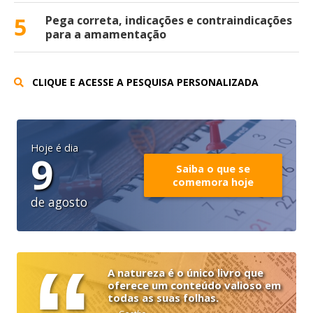
5
Pega correta, indicações e contraindicações
para a amamentação
CLIQUE E ACESSE A PESQUISA PERSONALIZADA
Hoje é dia
9
Saiba o que se
comemora hoje
de agosto
A natureza é o único livro que
oferece um conteúdo valioso em
todas as suas folhas.