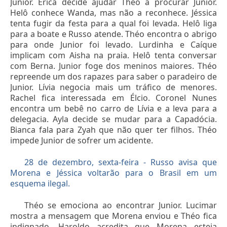
Junior. Érica decide ajudar Théo a procurar Junior.
Helô conhece Wanda, mas não a reconhece. Jéssica
tenta fugir da festa para a qual foi levada. Helô liga
para a boate e Russo atende. Théo encontra o abrigo
para onde Junior foi levado. Lurdinha e Caíque
implicam com Aisha na praia. Helô tenta conversar
com Berna. Junior foge dos meninos maiores. Théo
repreende um dos rapazes para saber o paradeiro de
Junior. Lívia negocia mais um tráfico de menores.
Rachel fica interessada em Élcio. Coronel Nunes
encontra um bebê no carro de Lívia e a leva para a
delegacia. Ayla decide se mudar para a Capadócia.
Bianca fala para Zyah que não quer ter filhos. Théo
impede Junior de sofrer um acidente.
28 de dezembro, sexta-feira - Russo avisa que
Morena e Jéssica voltarão para o Brasil em um
esquema ilegal.
Théo se emociona ao encontrar Junior. Lucimar
mostra a mensagem que Morena enviou e Théo fica
indignado. Haroldo acredita que Morena esteja