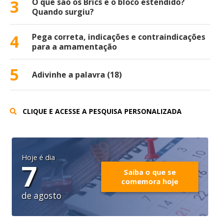
3
O que são os Brics e o bloco estendido?
Quando surgiu?
4
Pega correta, indicações e contraindicações
para a amamentação
5
Adivinhe a palavra (18)
CLIQUE E ACESSE A PESQUISA PERSONALIZADA
Hoje é dia
7
Saiba o que se
comemora hoje
de agosto