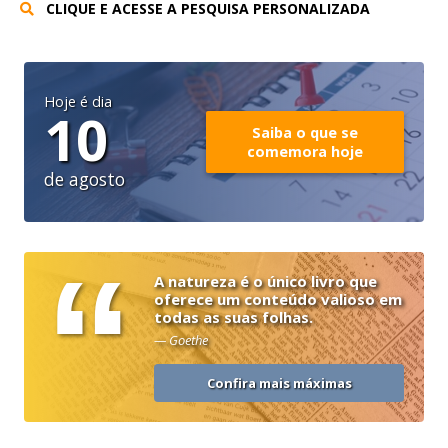
CLIQUE E ACESSE A PESQUISA PERSONALIZADA
Hoje é dia
10
Saiba o que se
comemora hoje
de agosto
“
A natureza é o único livro que
oferece um conteúdo valioso em
todas as suas folhas.
— Goethe
Confira mais máximas