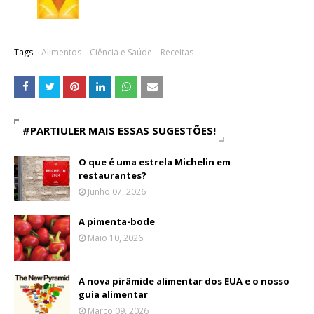
Tags
Alimentos
Ciência e Saúde
Receitas
#PARTIULER MAIS ESSAS SUGESTÕES!
O que é uma estrela Michelin em
restaurantes?
Junho 07, 2026
A pimenta-bode
Maio 10, 2026
A nova pirâmide alimentar dos EUA e o nosso
guia alimentar
Março 09, 2026