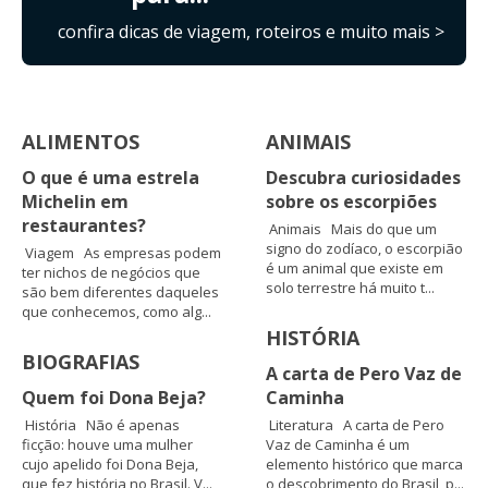
confira dicas de viagem, roteiros e muito mais >
ALIMENTOS
ANIMAIS
O que é uma estrela
Descubra curiosidades
Michelin em
sobre os escorpiões
restaurantes?
Animais Mais do que um
signo do zodíaco, o escorpião
Viagem As empresas podem
é um animal que existe em
ter nichos de negócios que
solo terrestre há muito t...
são bem diferentes daqueles
que conhecemos, como alg...
HISTÓRIA
BIOGRAFIAS
A carta de Pero Vaz de
Quem foi Dona Beja?
Caminha
História Não é apenas
Literatura A carta de Pero
ficção: houve uma mulher
Vaz de Caminha é um
cujo apelido foi Dona Beja,
elemento histórico que marca
que fez história no Brasil. V...
o descobrimento do Brasil, p...