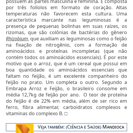
possuem as partes masculina e feminina. É composta
por três folíolos em formato de coração. Altas
temperaturas não favorecem esta cultura. Uma
característica marcante nas leguminosas é a
presença de pequenas bolinhas em suas raízes, os
rizomas, que são colônias de bactérias do gênero
Rhizobium,
que auxiliam as leguminosas como o feijão
na fixação de nitrogênio, com a formação de
aminoácidos e proteínas incompletas (que não
contém todos os aminoácidos essenciais). É por este
motivo que o arroz, que é um cereal que possui em
boa quantidade os aminoácidos essenciais que
faltam no feijão, é um excelente companheiro do
feijão no prato. Um completa o outro. Segundo a
Embrapa Arroz e Feijão, o brasileiro consome em
média 12,7kg de feijão por ano.
O teor de proteína
do feijão é de 22% em média, além de ser rico em
ferro, fibra alimentar, carboidratos complexos e
vitaminas do complexo B. □
Veja também: (Ciência e Saúde)
Mandioca