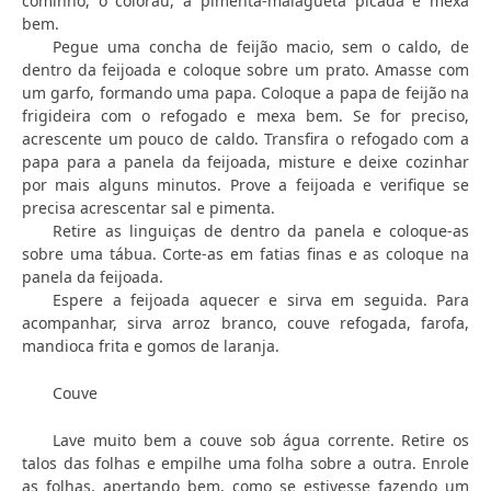
cominho, o colorau, a pimenta-malagueta picada e mexa
bem.
Pegue uma concha de feijão macio, sem o caldo, de
dentro da feijoada e coloque sobre um prato. Amasse com
um garfo, formando uma papa. Coloque a papa de feijão na
frigideira com o refogado e mexa bem. Se for preciso,
acrescente um pouco de caldo. Transfira o refogado com a
papa para a panela da feijoada, misture e deixe cozinhar
por mais alguns minutos. Prove a feijoada e verifique se
precisa acrescentar sal e pimenta.
Retire as linguiças de dentro da panela e coloque-as
sobre uma tábua. Corte-as em fatias finas e as coloque na
panela da feijoada.
Espere a feijoada aquecer e sirva em seguida. Para
acompanhar, sirva arroz branco, couve refogada, farofa,
mandioca frita e gomos de laranja.
Couve
Lave muito bem a couve sob água corrente. Retire os
talos das folhas e empilhe uma folha sobre a outra. Enrole
as folhas, apertando bem, como se estivesse fazendo um