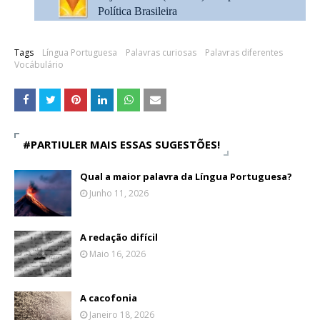
Política Brasileira
Tags
Língua Portuguesa
Palavras curiosas
Palavras diferentes
Vocábulário
#PARTIULER MAIS ESSAS SUGESTÕES!
Qual a maior palavra da Língua Portuguesa?
Junho 11, 2026
A redação difícil
Maio 16, 2026
A cacofonia
Janeiro 18, 2026