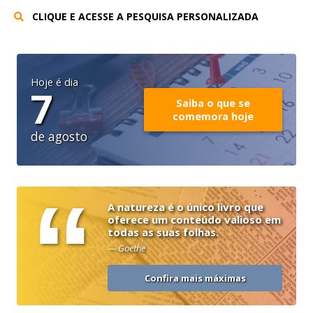
CLIQUE E ACESSE A PESQUISA PERSONALIZADA
Hoje é dia
7
Saiba o que se
comemora hoje
de agosto
“
A natureza é o único livro que
oferece um conteúdo valioso em
todas as suas folhas.
— Goethe
Confira mais máximas