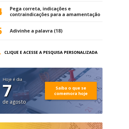
4
Pega correta, indicações e
contraindicações para a amamentação
5
Adivinhe a palavra (18)
CLIQUE E ACESSE A PESQUISA PERSONALIZADA
Hoje é dia
7
Saiba o que se
comemora hoje
de agosto