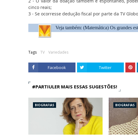
2 - O valor da doação também é espontâneo, podend
cinco reais;
3 - Se ocorresse dedução fiscal por parte da TV Glob
Veja também: (Matemática)
Os grandes est
Tags
TV
Variedades
Facebook
Twitter
#PARTIULER MAIS ESSAS SUGESTÕES!
BIOGRAFIAS
BIOGRAFIAS