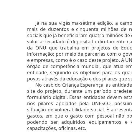
Já na sua vigésima-sétima edição, a cam
mais de duzentos e cinquenta milhões de r
sociais que já beneficiaram quatro milhões de c
valor arrecadado é depositado diretamente na
da ONU que trabalha em projetos de Educaç
informação; por meio de parcerias com o gov
e empresas, como é o caso deste projeto. A U
órgão de competência mundial, que atua em 
entidade, seguindo os objetivos para os qua
povos através da educação e dos pilares que s
No caso do Criança Esperança, as entidade
site do projeto, durante um período predet
formulário digital. Essas entidades devem est
nos pilares apoiados pela UNESCO, possuin
situação de vulnerabilidade social. É apres
gastos, em que o gasto com pessoal não pod
podendo ser adquiridos equipamentos e o
capacitações, oficinas, etc.