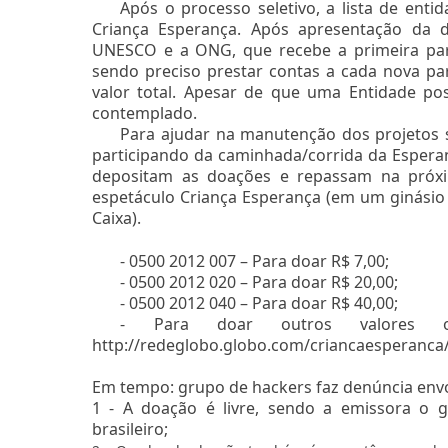
Após o processo seletivo, a lista de enti
Criança Esperança. Após apresentação da d
UNESCO e a ONG, que recebe a primeira parc
sendo preciso prestar contas a cada nova pa
valor total. Apesar de que uma Entidade po
contemplado.
Para ajudar na manutenção dos projetos so
participando da caminhada/corrida da Esperan
depositam as doações e repassam na próxim
espetáculo Criança Esperança (em um ginásio 
Caixa).
- 0500 2012 007 – Para doar R$ 7,00;
- 0500 2012 020 – Para doar R$ 20,00;
- 0500 2012 040 – Para doar R$ 40,00;
- Para doar outros valores ou
http://redeglobo.globo.com/criancaesperanca
Em tempo: grupo de hackers faz denúncia envo
1 - A doação é livre, sendo a emissora o g
brasileiro;