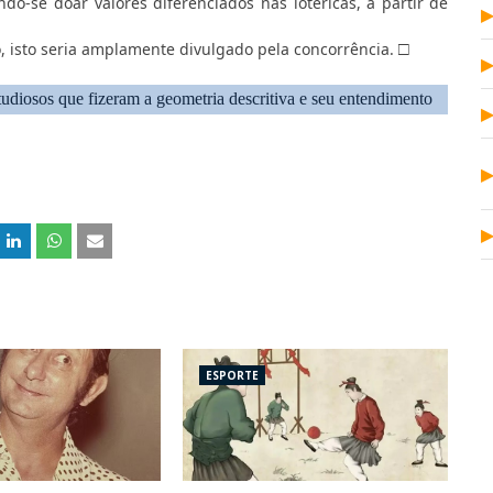
o-se doar valores diferenciados nas lotéricas, a partir de
□
o, isto seria amplamente divulgado pela concorrência.
udiosos que fizeram a geometria descritiva e seu entendimento
ESPORTE