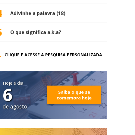
4
Adivinhe a palavra (18)
5
O que significa a.k.a?
CLIQUE E ACESSE A PESQUISA PERSONALIZADA
Hoje é dia
6
Saiba o que se
comemora hoje
de agosto