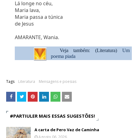
Lá longe no céu,
Maria lava,
Maria passa a túnica
de Jesus
AMARANTE, Wania.
Veja também: (Literatura)
Um
poema piada
Tags
Literatura
Mensagens e poesias
#PARTIULER MAIS ESSAS SUGESTÕES!
A carta de Pero Vaz de Caminha
Agosto 06, 2026