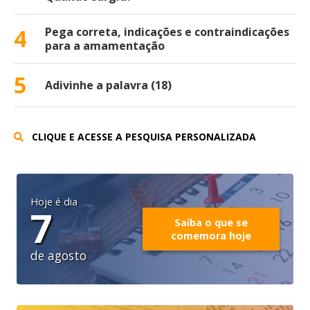
4
Pega correta, indicações e contraindicações
para a amamentação
5
Adivinhe a palavra (18)
CLIQUE E ACESSE A PESQUISA PERSONALIZADA
Hoje é dia
7
Saiba o que se
comemora hoje
de agosto