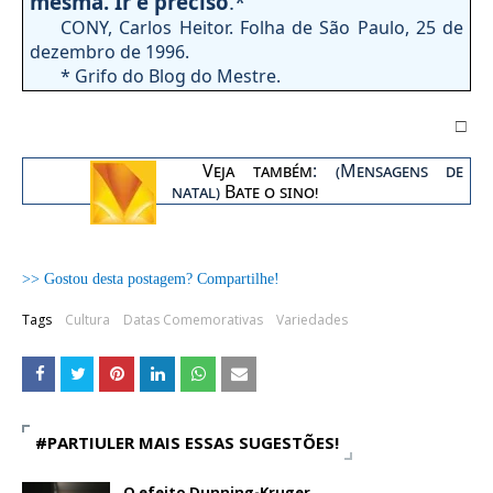
mesma. Ir é preciso
.*”
CONY, Carlos Heitor. Folha de São Paulo, 25 de
dezembro de 1996.
* Grifo do Blog do Mestre.
□
Veja também
: (Mensagens de
natal)
Bate o sino!
>> Gostou desta postagem? Compartilhe!
Tags
Cultura
Datas Comemorativas
Variedades
#PARTIULER MAIS ESSAS SUGESTÕES!
O efeito Dunning-Kruger