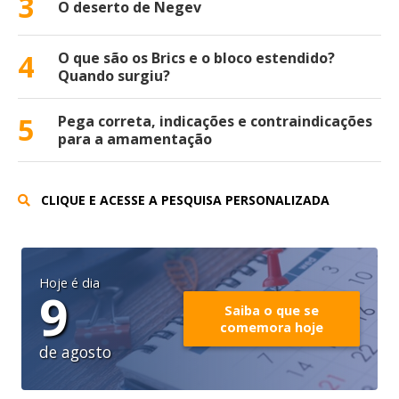
3
O deserto de Negev
4
O que são os Brics e o bloco estendido?
Quando surgiu?
5
Pega correta, indicações e contraindicações
para a amamentação
CLIQUE E ACESSE A PESQUISA PERSONALIZADA
Hoje é dia
9
Saiba o que se
comemora hoje
de agosto