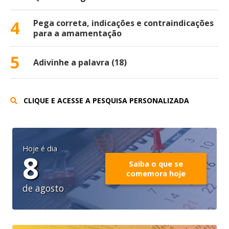
4
Pega correta, indicações e contraindicações
para a amamentação
5
Adivinhe a palavra (18)
CLIQUE E ACESSE A PESQUISA PERSONALIZADA
Hoje é dia
8
Saiba o que se
comemora hoje
de agosto