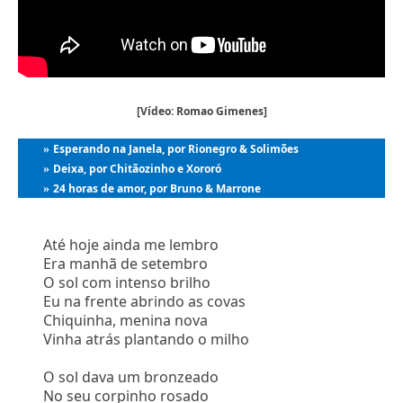
[Vídeo: Romao Gimenes]
Esperando na Janela, por Rionegro & Solimões
»
Deixa, por Chitãozinho e Xororó
»
24 horas de amor, por Bruno & Marrone
»
Até hoje ainda me lembro
Era manhã de setembro
O sol com intenso brilho
Eu na frente abrindo as covas
Chiquinha, menina nova
Vinha atrás plantando o milho
O sol dava um bronzeado
No seu corpinho rosado