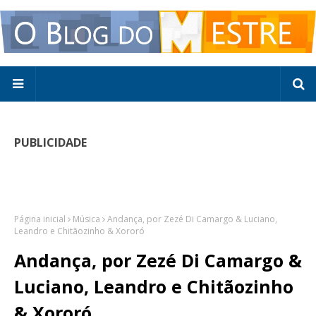
PUBLICIDADE
Página inicial
Música
Andança, por Zezé Di Camargo & Luciano,
Leandro e Chitãozinho & Xororó
Andança, por Zezé Di Camargo &
Luciano, Leandro e Chitãozinho
& Xororó