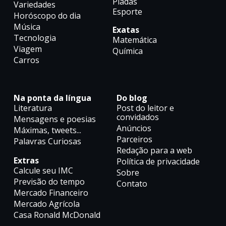
Piadas
Variedades
Esporte
Horóscopo do dia
Música
Exatas
Tecnologia
Matemática
Viagem
Química
Carros
Na ponta da língua
Do blog
Literatura
Post do leitor e
convidados
Mensagens e poesias
Anúncios
Máximas, tweets...
Parceiros
Palavras Curiosas
Redação para a web
Extras
Política de privacidade
Calcule seu IMC
Sobre
Previsão do tempo
Contato
Mercado Financeiro
Mercado Agrícola
Casa Ronald McDonald