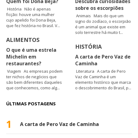
Quem foi Dona Beja?
Descubra curiosidades
sobre os escorpiões
História Não é apenas
ficção: houve uma mulher
Animais Mais do que um
cujo apelido foi Dona Beja,
signo do zodíaco, o escorpião
que fez história no Brasil. V...
é um animal que existe em
solo terrestre há muito t...
ALIMENTOS
HISTÓRIA
O que é uma estrela
Michelin em
A carta de Pero Vaz de
restaurantes?
Caminha
Viagem As empresas podem
Literatura A carta de Pero
ter nichos de negócios que
Vaz de Caminha é um
são bem diferentes daqueles
elemento histórico que marca
que conhecemos, como alg...
o descobrimento do Brasil, p...
ÚLTIMAS POSTAGENS
1
A carta de Pero Vaz de Caminha