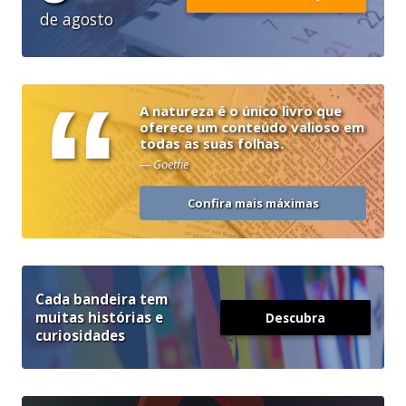
de agosto
“
A natureza é o único livro que
oferece um conteúdo valioso em
todas as suas folhas.
— Goethe
Confira mais máximas
Cada bandeira tem
muitas histórias e
Descubra
curiosidades