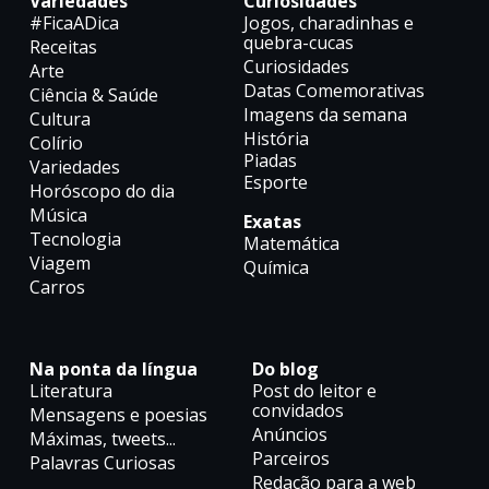
Variedades
Curiosidades
#FicaADica
Jogos, charadinhas e
quebra-cucas
Receitas
Curiosidades
Arte
Datas Comemorativas
Ciência & Saúde
Imagens da semana
Cultura
História
Colírio
Piadas
Variedades
Esporte
Horóscopo do dia
Música
Exatas
Tecnologia
Matemática
Viagem
Química
Carros
Na ponta da língua
Do blog
Literatura
Post do leitor e
convidados
Mensagens e poesias
Anúncios
Máximas, tweets...
Parceiros
Palavras Curiosas
Redação para a web