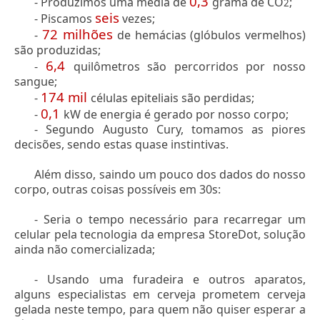
0,3
- Produzimos uma média de
grama de CO
;
2
seis
- Piscamos
vezes;
72 milhões
-
de hemácias (glóbulos vermelhos)
são produzidas;
6,4
-
quilômetros são percorridos por nosso
sangue;
174 mil
-
células epiteliais são perdidas;
0,1
-
kW de energia é gerado por nosso corpo;
- Segundo Augusto Cury, tomamos as piores
decisões, sendo estas quase instintivas.
Além disso, saindo um pouco dos dados do nosso
corpo, outras coisas possíveis em 30s:
- Seria o tempo necessário para recarregar um
celular pela tecnologia da empresa StoreDot, solução
ainda não comercializada;
- Usando uma furadeira e outros aparatos,
alguns especialistas em cerveja prometem cerveja
gelada neste tempo, para quem não quiser esperar a