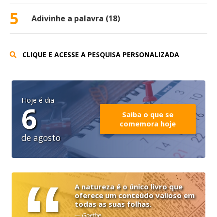
5
Adivinhe a palavra (18)
CLIQUE E ACESSE A PESQUISA PERSONALIZADA
Hoje é dia
6
Saiba o que se
comemora hoje
de agosto
A natureza é o único livro que
oferece um conteúdo valioso em
todas as suas folhas.
— Goethe