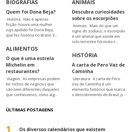
BIOGRAFIAS
ANIMAIS
Quem foi Dona Beja?
Descubra curiosidades
sobre os escorpiões
História Não é apenas
ficção: houve uma mulher
Animais Mais do que um
cujo apelido foi Dona Beja,
signo do zodíaco, o escorpião
que fez história no Brasil. V...
é um animal que existe em
solo terrestre há muito t...
ALIMENTOS
HISTÓRIA
O que é uma estrela
Michelin em
A carta de Pero Vaz de
restaurantes?
Caminha
Viagem As empresas podem
Literatura A carta de Pero
ter nichos de negócios que
Vaz de Caminha é um
são bem diferentes daqueles
elemento histórico que marca
que conhecemos, como alg...
o descobrimento do Brasil, p...
ÚLTIMAS POSTAGENS
1
Os diversos calendários que existem