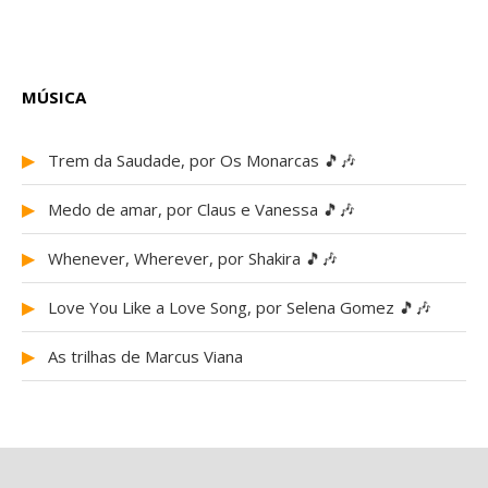
MÚSICA
▶
Trem da Saudade, por Os Monarcas 🎵🎶
▶
Medo de amar, por Claus e Vanessa 🎵🎶
▶
Whenever, Wherever, por Shakira 🎵🎶
▶
Love You Like a Love Song, por Selena Gomez 🎵🎶
▶
As trilhas de Marcus Viana