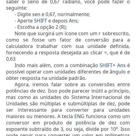
saber o seno de 0,67 radiano, você pode fazer o
seguinte:
- Digite sen e 0,67, normalmente;
- Aperte
SHIFT
e depois
Ans
;
- Escolha a opção
2
(R);
Note que surgirá um ícone com um r sobrescrito,
como se fosse um fator de conversão para a
calculadora trabalhar com sua unidade definida,
fornecendo a resposta desejada ao clicar =, que é de
0,63
Indo mais além, com a combinação
SHIFT
+
Ans
é
possível operar com unidades diferentes de ângulo e
obter resposta na unidade padrão.
Agora, iremos falar sobre as conversões entre
potências de dez. Isso pode parecer inútil a princípio,
mas como as unidades do Sistema Internacional de
Unidades são múltiplas e submúltiplas de dez, pode
ser interessante para converter para unidades
maiores ou menores. A tecla
ENG
funciona como um
conversor em produto de potência de dez com
expoente subtraído de 3, ou seja, divide por 10³. Isso
pode servir para converter um valor em milímetros