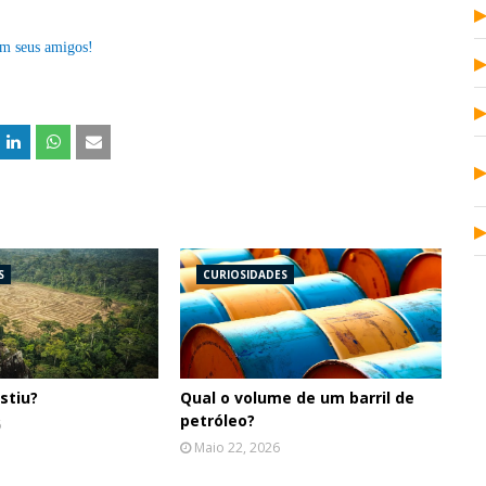
om seus amigos!
S
CURIOSIDADES
stiu?
Qual o volume de um barril de
petróleo?
6
Maio 22, 2026