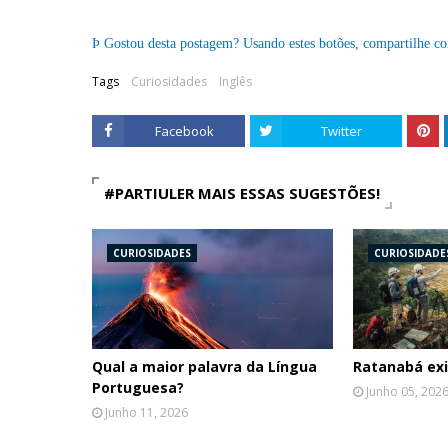
Þ
Gostou desta postagem? Usando estes botões, compartilhe c
Tags
Curiosidades
Inglês
Facebook
Twitter
#PARTIULER MAIS ESSAS SUGESTÕES!
CURIOSIDADES
CURIOSIDADE
Qual a maior palavra da Língua
Ratanabá exi
Portuguesa?
Junho 05, 202
Junho 11, 2026