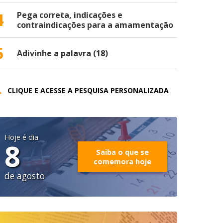
4
Pega correta, indicações e
contraindicações para a amamentação
5
Adivinhe a palavra (18)
CLIQUE E ACESSE A PESQUISA PERSONALIZADA
Hoje é dia
8
Saiba o que se
comemora hoje
de agosto