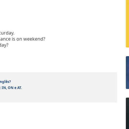
turday.
rmance is on weekend?
day?
inglês?
 IN, ON e AT.