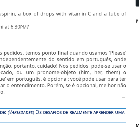
spirin, a box of drops with vitamin C and a tube of
P
i at 6:30
?
PM
s pedidos, temos ponto final quando usamos ‘Please’
 independentemente do sentido em português, onde
enção, portanto, cuidado! Nos pedidos, pode-se usar o
cado, ou um pronome-objeto (him, her, them) o
que’ em português, é opcional: você pode usar para ter
itar o entendimento. Porém, se é opcional, melhor não
o.
□
 de
: (
Variedades
)
Os desafios de realmente aprender uma
M