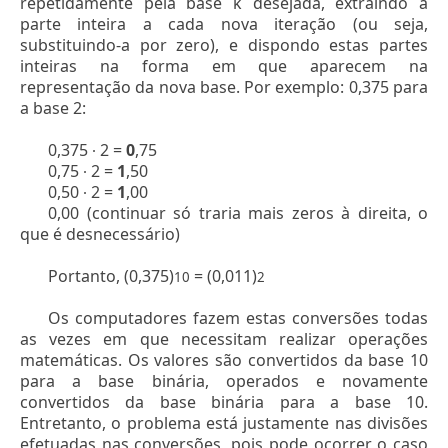
repetidamente pela base k desejada, extraindo a
parte inteira a cada nova iteração (ou seja,
substituindo-a por zero), e dispondo estas partes
inteiras na forma em que aparecem na
representação da nova base. Por exemplo: 0,375 para
a base 2:
0,375 ∙ 2 =
0
,75
0,75 ∙ 2 =
1
,50
0,50 ∙ 2 =
1
,00
0,00 (continuar só traria mais zeros à direita, o
que é desnecessário)
Portanto, (0,375)
= (0,011)
10
2
Os computadores fazem estas conversões todas
as vezes em que necessitam realizar operações
matemáticas. Os valores são convertidos da base 10
para a base binária, operados e novamente
convertidos da base binária para a base 10.
Entretanto, o problema está justamente nas divisões
efetuadas nas conversões, pois pode ocorrer o caso