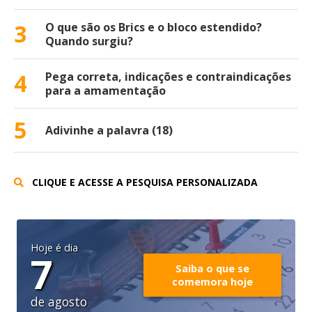
3
O que são os Brics e o bloco estendido?
Quando surgiu?
4
Pega correta, indicações e contraindicações
para a amamentação
5
Adivinhe a palavra (18)
CLIQUE E ACESSE A PESQUISA PERSONALIZADA
Hoje é dia
7
Saiba o que se
comemora hoje
de agosto