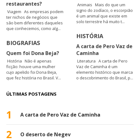
restaurantes?
Animais Mais do que um
signo do zodíaco, o escorpião
Viagem As empresas podem
é um animal que existe em
ter nichos de negócios que
solo terrestre há muito t...
são bem diferentes daqueles
que conhecemos, como alg...
HISTÓRIA
BIOGRAFIAS
A carta de Pero Vaz de
Quem foi Dona Beja?
Caminha
História Não é apenas
Literatura A carta de Pero
ficção: houve uma mulher
Vaz de Caminha é um
cujo apelido foi Dona Beja,
elemento histórico que marca
que fez história no Brasil. V...
o descobrimento do Brasil, p...
ÚLTIMAS POSTAGENS
1
A carta de Pero Vaz de Caminha
2
O deserto de Negev