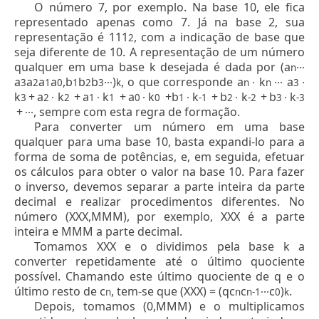
O número 7, por exemplo. Na base 10, ele fica
representado apenas como 7. Já na base 2, sua
representação é 111
, com a indicação de base que
2
seja diferente de 10. A representação de um número
qualquer em uma base k desejada é dada por (a
∙∙∙
n
a
a
a
a
,b
b
b
∙∙∙)
, o que corresponde a
∙ k
∙∙∙ a
∙
3
2
1
0
1
2
3
k
n
n
3
k
+
a
∙ k
+
a
∙ k
+
a
∙ k
+b
∙ k
+
b
∙ k
+
b
∙ k
3
2
2
1
1
0
0
1
-1
2
-2
3
-3
+
∙∙∙, sempre com esta regra de formação.
Para converter um número em uma base
qualquer para uma base 10, basta expandi-lo para a
forma de soma de potências, e, em seguida, efetuar
os cálculos para obter o valor na base 10. Para fazer
o inverso, devemos separar a parte inteira da parte
decimal e realizar procedimentos diferentes. No
número (XXX,MMM), por exemplo, XXX é a parte
inteira e MMM a parte decimal.
Tomamos XXX e o dividimos pela base k a
converter repetidamente até o último quociente
possível. Chamando este último quociente de q e o
último resto de c
, tem-se que (XXX) = (qc
c
∙∙∙c
)
.
n
n
n-1
0
k
Depois, tomamos (0,MMM) e o multiplicamos