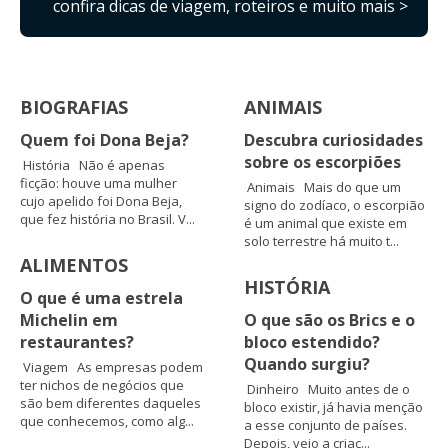
confira dicas de viagem, roteiros e muito mais >
BIOGRAFIAS
ANIMAIS
Quem foi Dona Beja?
Descubra curiosidades
sobre os escorpiões
História Não é apenas
ficção: houve uma mulher
Animais Mais do que um
cujo apelido foi Dona Beja,
signo do zodíaco, o escorpião
que fez história no Brasil. V...
é um animal que existe em
solo terrestre há muito t...
ALIMENTOS
HISTÓRIA
O que é uma estrela
Michelin em
O que são os Brics e o
restaurantes?
bloco estendido?
Quando surgiu?
Viagem As empresas podem
ter nichos de negócios que
Dinheiro Muito antes de o
são bem diferentes daqueles
bloco existir, já havia menção
que conhecemos, como alg...
a esse conjunto de países.
Depois, veio a criaç...