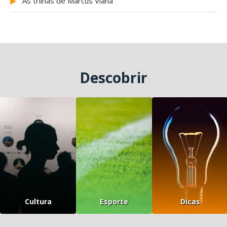
▶
As trilhas de Marcus Viana
Descobrir
Cultura
Esporte
Dicas