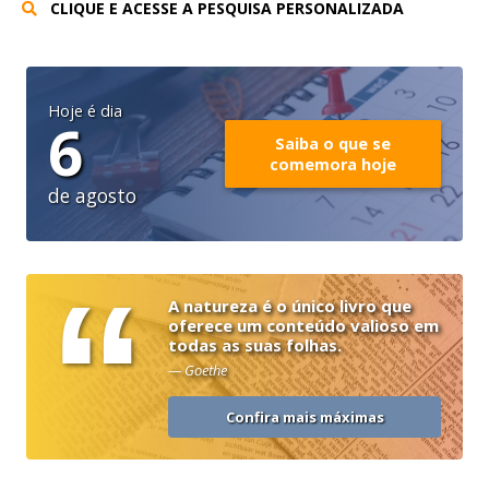
CLIQUE E ACESSE A PESQUISA PERSONALIZADA
Hoje é dia
6
Saiba o que se
comemora hoje
de agosto
“
A natureza é o único livro que
oferece um conteúdo valioso em
todas as suas folhas.
— Goethe
Confira mais máximas