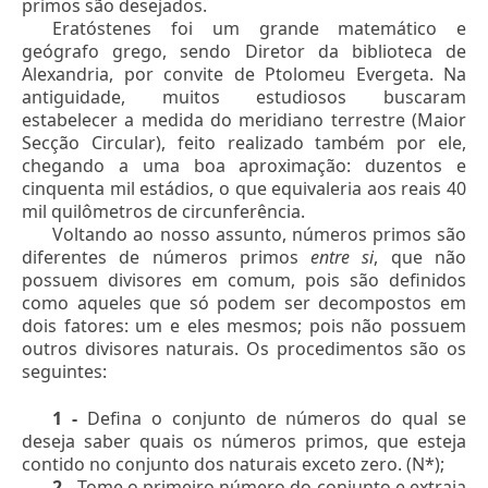
primos são desejados.
Eratóstenes foi um grande matemático e
geógrafo grego, sendo Diretor da biblioteca de
Alexandria, por convite de Ptolomeu Evergeta. Na
antiguidade, muitos estudiosos buscaram
estabelecer a medida do meridiano terrestre (Maior
Secção Circular), feito realizado também por ele,
chegando a uma boa aproximação: duzentos e
cinquenta mil estádios, o que equivaleria aos reais 40
mil quilômetros de circunferência.
Voltando ao nosso assunto, números primos são
diferentes de números primos
entre si
, que não
possuem divisores em comum, pois são definidos
como aqueles que só podem ser decompostos em
dois fatores: um e eles mesmos; pois não possuem
outros divisores naturais. Os procedimentos são os
seguintes:
1 -
Defina o conjunto de números do qual se
deseja saber quais os números primos, que esteja
contido no conjunto dos naturais exceto zero. (N*);
2 -
Tome o primeiro número do conjunto e extraia