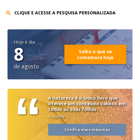
CLIQUE E ACESSE A PESQUISA PERSONALIZADA
Hoje é dia
8
Saiba o que se
comemora hoje
de agosto
“
A natureza é o único livro que
oferece um conteúdo valioso em
todas as suas folhas.
— Goethe
Confira mais máximas