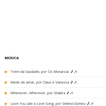
MÚSICA
▶
Trem da Saudade, por Os Monarcas 🎵🎶
▶
Medo de amar, por Claus e Vanessa 🎵🎶
▶
Whenever, Wherever, por Shakira 🎵🎶
▶
Love You Like a Love Song, por Selena Gomez 🎵🎶