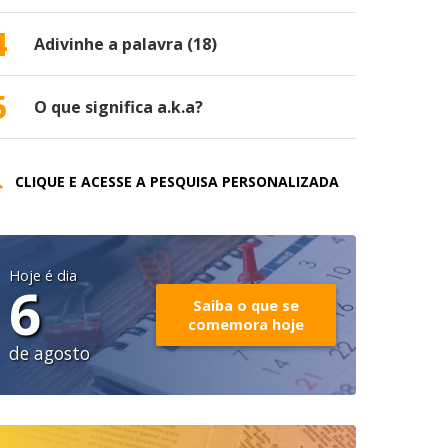
4
Adivinhe a palavra (18)
5
O que significa a.k.a?
CLIQUE E ACESSE A PESQUISA PERSONALIZADA
Hoje é dia
6
Saiba o que se
comemora hoje
de agosto