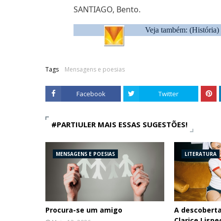
SANTIAGO, Bento.
Veja também: (História)
Tags
Mensagens e poesias
Facebook
Twitter
#PARTIULER MAIS ESSAS SUGESTÕES!
MENSAGENS E POESIAS
LITERATURA
Procura-se um amigo
A descobert
Clarice Lispe