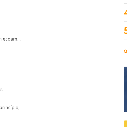
n ecoam...
e.
princípio,