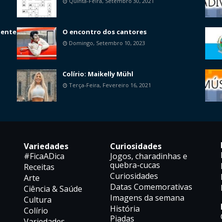
Quinta-Feira, Setembro 30, 2021
mente
O encontro dos cantores
Domingo, Setembro 10, 2023
Colírio: Maikelly Mühl
Terça-Feira, Fevereiro 16, 2021
Variedades
Curiosidades
#FicaADica
Jogos, charadinhas e
quebra-cucas
Receitas
Curiosidades
Arte
Datas Comemorativas
Ciência & Saúde
Imagens da semana
Cultura
História
Colírio
Piadas
Variedades