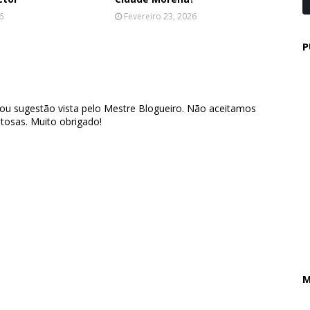
6
Fevereiro 23, 2026
P
 ou sugestão vista pelo Mestre Blogueiro. Não aceitamos
tosas. Muito obrigado!
M