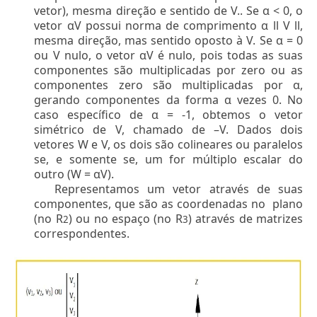
vetor), mesma direção e sentido de V.. Se α < 0, o
vetor αV possui norma de comprimento α ll V ll,
mesma direção, mas sentido oposto à V. Se α = 0
ou V nulo, o vetor αV é nulo, pois todas as suas
componentes são multiplicadas por zero ou as
componentes zero são multiplicadas por α,
gerando componentes da forma α vezes 0. No
caso específico de α = -1, obtemos o vetor
simétrico de V, chamado de –V. Dados dois
vetores W e V, os dois são colineares ou paralelos
se, e somente se, um for múltiplo escalar do
outro (W = αV).
Representamos um vetor através de suas
componentes, que são as coordenadas no plano
(no R
) ou no espaço (no R
) através de matrizes
2
3
correspondentes.