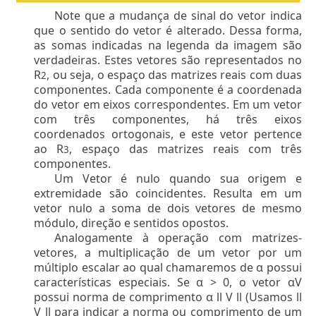
Note que a mudança de sinal do vetor indica
que o sentido do vetor é alterado. Dessa forma,
as somas indicadas na legenda da imagem são
verdadeiras. Estes vetores são representados no
R
, ou seja, o espaço das matrizes reais com duas
2
componentes. Cada componente é a coordenada
do vetor em eixos correspondentes. Em um vetor
com três componentes, há três eixos
coordenados ortogonais, e este vetor pertence
ao R
, espaço das matrizes reais com três
3
componentes.
Um Vetor é nulo quando sua origem e
extremidade são coincidentes. Resulta em um
vetor nulo a soma de dois vetores de mesmo
módulo, direção e sentidos opostos.
Analogamente à operação com matrizes-
vetores, a multiplicação de um vetor por um
múltiplo escalar ao qual chamaremos de α possui
características especiais. Se α > 0, o vetor αV
possui norma de comprimento α ll V ll (Usamos ll
V ll para indicar a norma ou comprimento de um