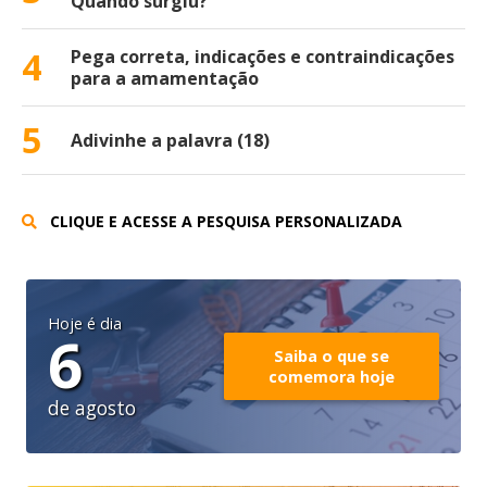
Quando surgiu?
4
Pega correta, indicações e contraindicações
para a amamentação
5
Adivinhe a palavra (18)
CLIQUE E ACESSE A PESQUISA PERSONALIZADA
Hoje é dia
6
Saiba o que se
comemora hoje
de agosto