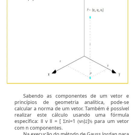
Sabendo as componentes de um vetor e
princípios de geometria analítica, pode-se
calcular a norma de um vetor. Também é possível
realizar este cálculo usando uma fórmula
específica: ll v ll = [
n
i=1
v
)
]
para um vetor
Σ
(
n
2
½
com n componentes.
Na execução do método de Gauss Jordan para